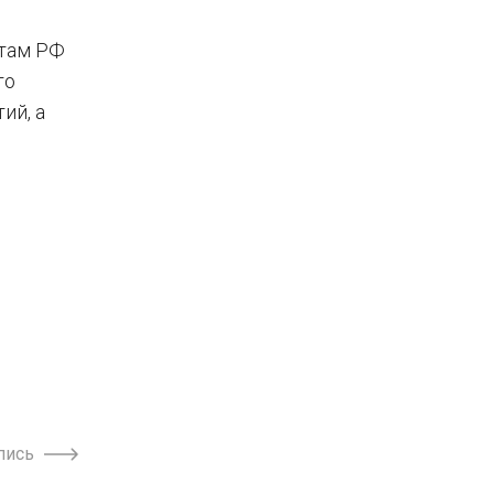
ктам РФ
то
ий, а
пись