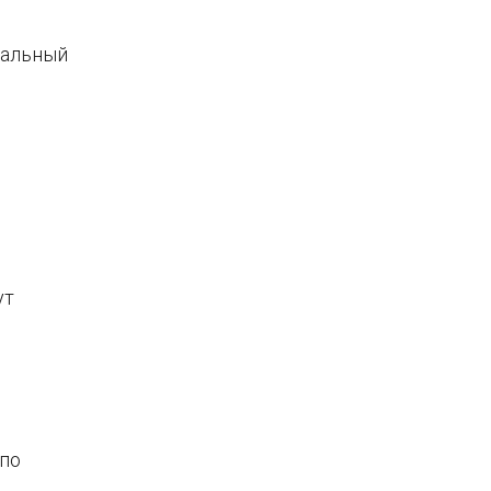
иальный
ут
 по