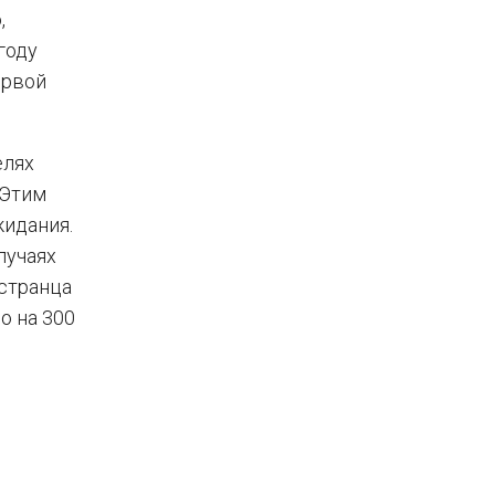
,
году
ервой
елях
“Этим
жидания.
лучаях
остранца
о на 300