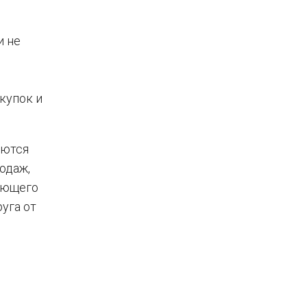
и не
купок и
аются
одаж,
дающего
уга от