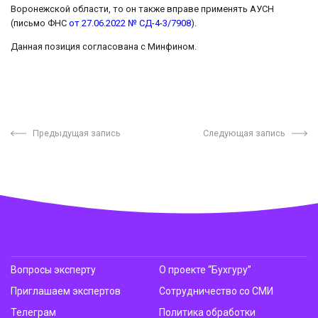
Воронежской области, то он также вправе применять АУСН
(письмо ФНС
от 27.06.2022 № СД-4-3/7908
).
Данная позиция согласована с Минфином.
Предыдущая запись
Следующая запись
Вопросы эксперту
О проекте “Бухгуру”
Приглашаем экспертов
Сотрудничество со СМИ
Телеграм
Политика обработки