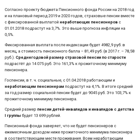
Согласно проекту бюджета Пенсионного фонда России на 2018 год
и на плановый период 2019 и 2020 годов, страховые пенсии вместе
с фиксированной выплатой
неработающих пенсионеров
с
01.01.2018 подрастут на 3,7%. Это выше прогноза инфляции на
0,5%.
Фиксированная выплата после индексации будет 4982,9 руб. в
месяц, а стоимость пенсионного балла – 81,49 руб. (в 2017 г. – 78,58
руб.).
Среднегодовой размер страховой пенсии по старости
подрастёт до 14 075 руб. Это 161,3% к прожиточному минимуму
пенсионера.
Госпенсии, в т. ч. социальные, с 01.04.2018 работающим и
неработающим пенсионерам
подрастут на 4,1%. В итоге средний
за год размер социальной пенсии будет до 9045 руб. Это 103,7% к
прожиточному минимуму пенсионера.
Средний размер
пенсии детей-инвалидов и инвалидов с детства
I группы
будет 13 699 рублей.
Пенсионный фонда заверяет, что не будет пенсионеров с
ежемесячным доходом ниже прожиточного минимума пенсионера
в соответствующем месте проживания. Всем неработающим