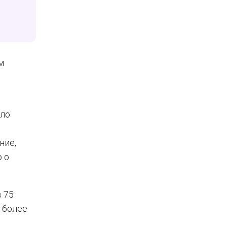
м
ыло
ние,
 о
 75
 более