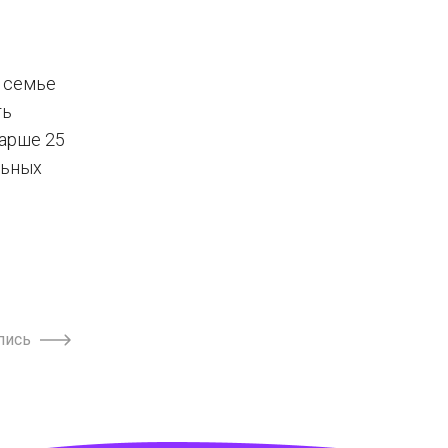
у семье
ть
тарше 25
льных
пись