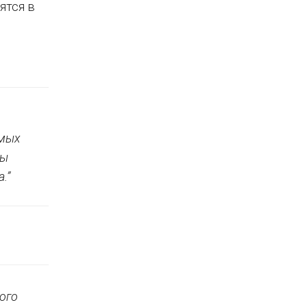
ятся в
емых
мы
.”
ого