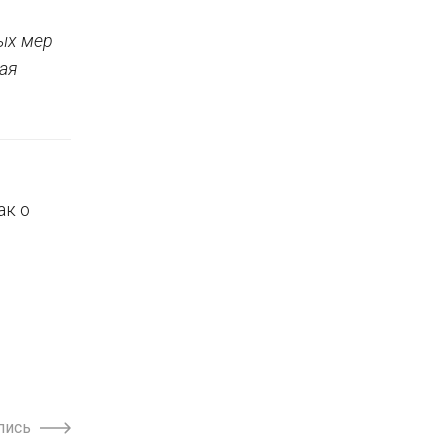
ых мер
ая
ак о
пись