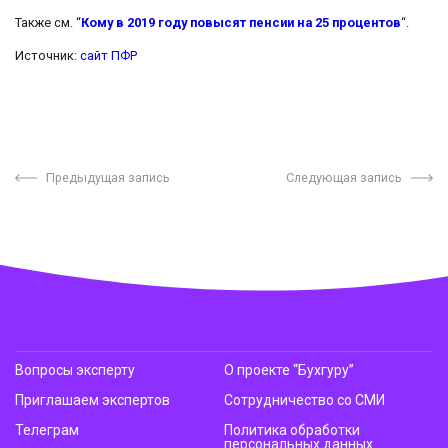
Также см. “
Кому в 2019 году повысят пенсии на 25 процентов
“.
Источник:
сайт ПФР
Предыдущая запись
Следующая запись
Вопросы эксперту
О проекте “Бухгуру”
Приглашаем экспертов
Сотрудничество со СМИ
Телеграм
Политика обработки
персональных данных