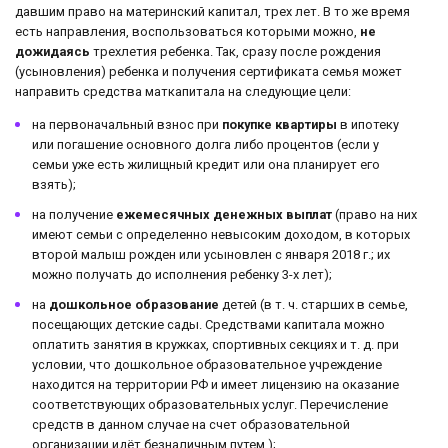
давшим право на материнский капитал, трех лет. В то же время
есть направления, воспользоваться которыми можно,
не
дожидаясь
трехлетия ребенка. Так, сразу после рождения
(усыновления) ребенка и получения сертификата семья может
направить средства маткапитала на следующие цели:
на первоначальный взнос при
покупке квартиры
в ипотеку
или погашение основного долга либо процентов (если у
семьи уже есть жилищный кредит или она планирует его
взять);
на получение
ежемесячных денежных выплат
(право на них
имеют семьи с определенно невысоким доходом, в которых
второй малыш рожден или усыновлен с января 2018 г.; их
можно получать до исполнения ребенку 3-х лет);
на
дошкольное образование
детей (в т. ч. старших в семье,
посещающих детские сады. Средствами капитала можно
оплатить занятия в кружках, спортивных секциях и т. д. при
условии, что дошкольное образовательное учреждение
находится на территории РФ и имеет лицензию на оказание
соответствующих образовательных услуг. Перечисление
средств в данном случае на счет образовательной
организации идёт безналичным путем.);