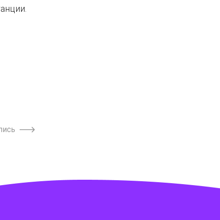
анции.
пись