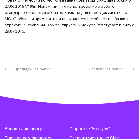
Новая отчетности по МСФО введена приказом Минфина России от
27.06.2016 № 98н. Напомним, что использование с работе
стандартов является обязательным не для всех. Документы по
МСФО обязаны применять лишь акционерные общества, банки и
страховые компании. Комментируемый документ вступает в силу с
29.07.2016.
Предыдущая запись
Следующая запись
Вопросы эксперту
О проекте “Бухгуру”
Приглашаем экспертов
Сотрудничество со СМИ