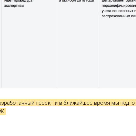
азработанный проект и в ближайшее время мы подг
АЖ.