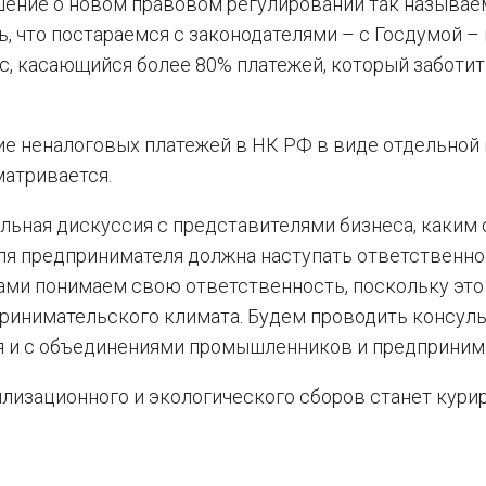
шение о новом правовом регулировании так называ
, что постараемся с законодателями – с Госдумой – 
, касающийся более 80% платежей, который заботит
е неналоговых платежей в НК РФ в виде отдельной 
матривается.
дельная дискуссия с представителями бизнеса, каким
для предпринимателя должна наступать ответственно
ами понимаем свою ответственность, поскольку это
принимательского климата. Будем проводить консуль
я и с объединениями промышленников и предпринима
тилизационного и экологического сборов станет кури