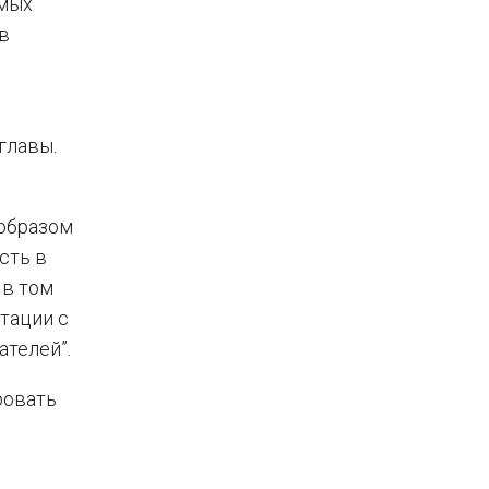
емых
в
главы.
 образом
сть в
 в том
тации с
телей”.
ровать