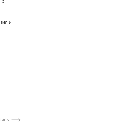
го
ния и
пись