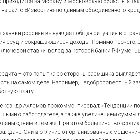
к приходится на Москву и Московскую область, а та
я
на сайте «Известия» по данным объединенного кре
 заявки россиян вынуждает общая ситуация в стране
ия ссуд и сокращающиеся доходы. Помимо прочего, 
 ключевой ставки, вслед за которой банки РФ умен
.
редита – это попытка со стороны заемщика выгляде
есть на самом деле. Например, недобросовестный з
ботную плату.
ександр Ахломов прокомментировал: «Тенденции по
нными о работодателе, а также увеличением суммы 
влены одним и тем же. При этом большинство «соци
аждане. Они в отличие от организованных мошенни