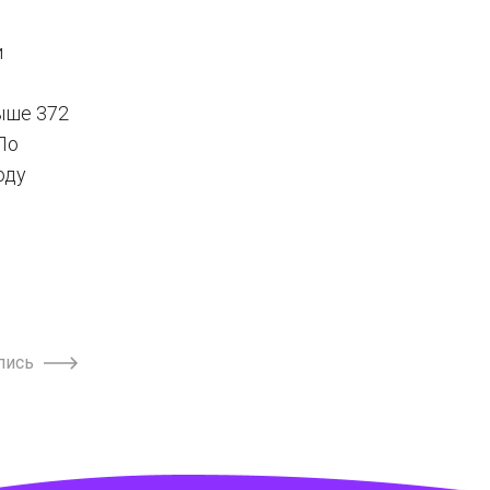
и
ыше 372
По
оду
пись