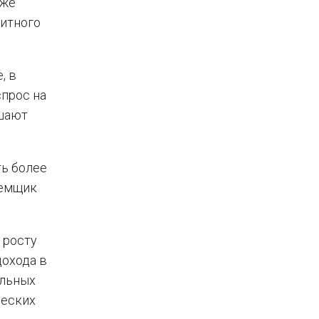
кже
дитного
, в
спрос на
ьшают
ть более
аемщик
 росту
дохода в
альных
ческих