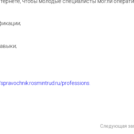
тернете, чтобы молодые специалисты могли операт
фикации;
авыки;
//spravochnik.rosmintrud.ru/professions.
Следующая за