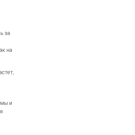
ь за
ак на
стет,
рмы и
я