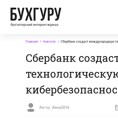
бухгалтерский интернет-журнал
Главная
Новости
Сбербанк создаст международную те
Сбербанк созда
технологическу
кибербезопасно
Автор:
Anna2016