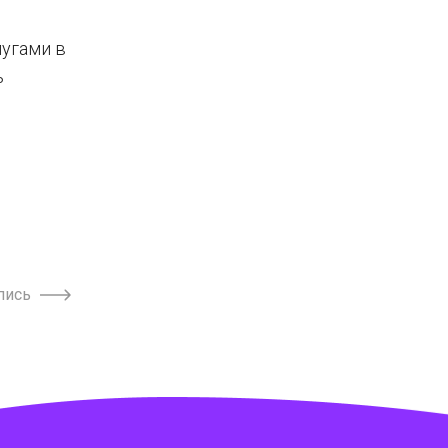
лугами в
ь
пись