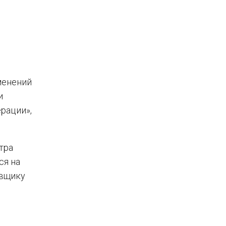
менений
и
рации»,
тра
ся на
авщику