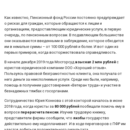
Как известно, Пенсионный фонд России постоянно предупреждает
о рисках для граждан, которые обращаются к лицам и
организациям, предоставляющим юридические услуги, в первую
очередь, по пенсионным вопросам. В подавляющем большинстве
они оказываются введенными в заблуждение, которое обходится
им в немалые суммы – от 100 000 рублей и более. И вот один из
первых примеров, когда восторжествовала справедливость.
В начале декабря 2019 года Мосгорсуд
взыскал 2 млн рублей
с
юристов юридической компании ООО «Хороший отзыв».
Пользуясь правовой безграмотностью клиента, она получала от
него деньги за неисполнимые услуги. Среди них были, например,
помощь в получении удостоверения «Ветеран труда» и участие в
безнадежных тяжбах с госорганами.
Сотрудничество Юрия Коннова с этой конторой началось в июне
2018 года, когда юристы за
80 000 рублей
пообещали помочь ему в
вопросе
перерасчета пенсии
. Изучив трудовую книжку,
представители фирмы сообщили, что
якобы
государство
действительно ему недоплачивает. И в ходе переговоров с ПФР им
удастся добиться положительного результата.