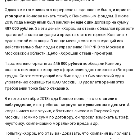
Однако в итоге никакого перерасчета сделано не было, и юристы
уговорили
Коннова начать тяжбу с Пенсионным фондом. В июле
2018 года между ними был заключен еще один договор на сумму
487 000 рублей
. За эти деньги «Хороший отзыв» обязался провести
правовой анализ ситуации и представлять интересы Коннова в
суде первой инстанции. В конце месяца соответствующий иск
действительно был подан к управлению ПФР № 8 по Москве и
Московской области. Дело «Хороший отзыв»
проиграл
.
Параллельно юристы за
446 000 рублей
пообещали Коннову
оказать помощь по вопросу оформления удостоверения «Ветеран
труда». Соответствующий иск был подан в Симоновский суд к
управлению соцзащиты ЮAО Москвы. В удовлетворении этих
требований тоже было
отказано
.
В итоге в октябре 2018 года Коннов понял, что его
ввели в
заблуждение
, и потребовал
вернуть все уплаченные деньги
. А
когда ничего не получил, обратился с иском в Тверской суд
Москвы. Помимо сумм по договору, он просил взыскать штраф,
неустойку, компенсацию морального вреда и др.
Попытку «Хорошего отзыва» доказать, что компания выполнила