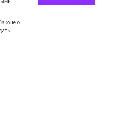
овыми
Законе о
дать
о