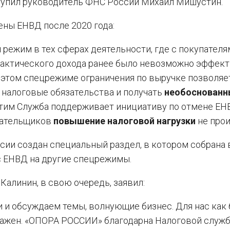
упил руководитель ФНС России Михаил Мишустин.
ены ЕНВД после 2020 года:
й
режим в тех сферах деятельности, где с покупателя
фактического дохода ранее было невозможно эффек
в этом спецрежиме ограничения по выручке позволяе
 налоговые обязательства и получать
необоснованн
этим Служба поддерживает инициативу по отмене ЕН
лательщиков
повышение налоговой нагрузки
не прои
сии создан специальный раздел, в котором собрана 
с ЕНВД на другие спецрежимы.
линин, в свою очередь, заявил:
 и обсуждаем темы, волнующие бизнес. Для нас как 
важен. «ОПОРА РОССИИ» благодарна Налоговой служб