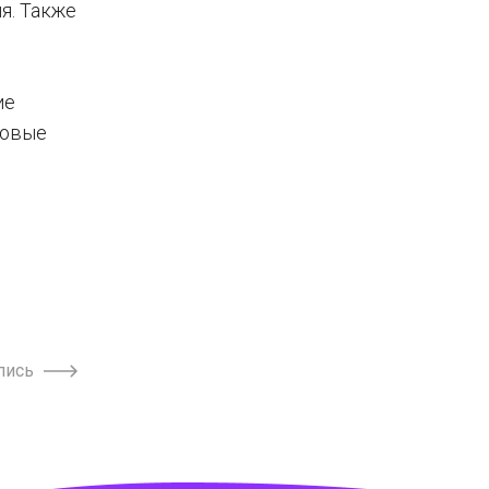
я. Также
ие
совые
пись