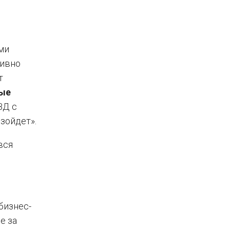
ми
тивно
т
ые
ВД с
зойдет».
вся
бизнес-
е за