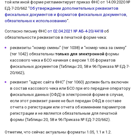
той или иной форме регламентирует приказ ФНС от 14.09.2020 №
ЕД-7-20/662 “
Об утверждении дополнительных реквизитов
фискальных документов и форматов фискальных документов,
обязательных к использованию
“.
Согласно письму ФНС
от 02.04.2021 № АБ-4-20/4418
об
обязательности реквизитов в печатной форме чека:
реквизиты “номер смены” (тег 1038) и “номер чека за смену”
(тег 1042) обязательны
только для
электронной
формы
кассового чека и БСО начиная с версии 1.05 форматов
фискальных документов (Таблицы 20, 58 и 96 Приказа № ЕД-7-
20/662);
реквизит “адрес сайта ФНС” (тег 1060) должен быть включен
в состав кассового чека или БСО при его передаче оператору
фискальных данных (ОФД) в электронной форме в случае,
если этот реквизит ранее не был передан ОФД в составе
отчета о регистрации или отчета об изменении параметров
регистрации и не является обязательным для печатной
формы (Таблицы 20, 58 и 96 Приказа № ЕД-7-20/662).
Отметим, что сейчас актуальны форматы 1.05, 1.1 и 1.2.