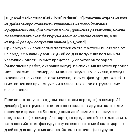
[su_panel background=”#f75b00″ radius=”10″]
Советник отдела налога
на добавленную стоимость Управления налогообложения
юридических лиц ФНС России Ольга Думинская разъяснила, можно
ли выписывать счет-фактуру на аванс по итогам квартала, а не
каждый раз при получении аванса.
[/su_panel]
При получении авансовых платежей счета-фактуры выставляют
не позднее
5 календарных дней
со дня получения полной или
частичной оплаты в счет предстоящих поставок товаров
(выполнения работ, оказания услуг). Исключений из этого правила
нет
. Поэтому, например, если аванс получен 15-го числа, а услуга
оказана 30-го числа того же месяца, то счет-фактура должен быть
выставлен как при получении аванса, так и при отгрузке в счет
этого аванса.
Если аванс получен в одном налоговом периоде (например, 31
декабря), а отгрузка в счет его состоялась в другом налоговом
периоде в пределах 5 календарных дней с момента получения
предоплаты (например, 2 января), то продавец обязан выставить
«авансовый» счет-фактуру покупателю в течение 5 календарных
дней со дня получения аванса. Затем этот счет-фактуру он