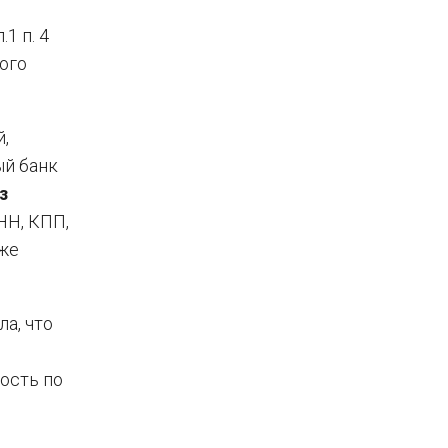
1 п. 4
ного
,
ый банк
з
НН, КПП,
зже
а, что
ность по