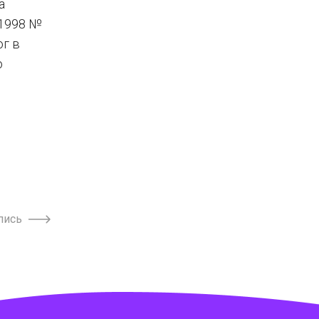
а
.1998 №
ог в
о
пись