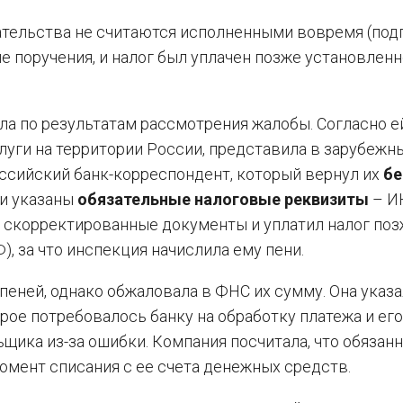
ельства не считаются исполненными вовремя (подп.
ые поручения, и налог был уплачен позже установлен
а по результатам рассмотрения жалобы. Согласно ей
уги на территории России, представила в зарубежн
оссийский банк-корреспондент, который вернул их
бе
ли указаны
обязательные налоговые реквизиты
– И
л скорректированные документы и уплатил налог по
Ф), за что инспекция начислила ему пени.
еней, однако обжаловала в ФНС их сумму. Она указал
орое потребовалось банку на обработку платежа и его
щика из-за ошибки. Компания посчитала, что обязан
момент списания с ее счета денежных средств.