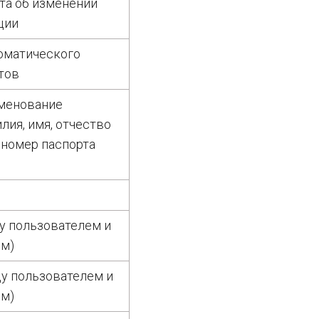
та об изменении
ции
оматического
тов
менование
лия, имя, отчество
и номер паспорта
у пользователем и
ом)
у пользователем и
ом)