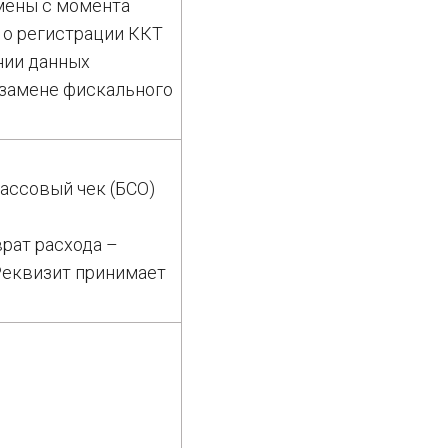
мены с момента
 о регистрации ККТ
нии данных
 замене фискального
кассовый чек (БСО)
врат расхода –
Реквизит принимает