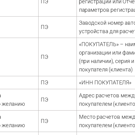
ПЭ
регистрации или Отче
параметров регистра
Заводской номер авт
ПЭ
устройства для расче
«ПОКУПАТЕЛЬ» – наи
организации или фами
ПЭ
(при наличии), серия 
покупателя (клиента)
ПЭ
«ИНН ПОКУПАТЕЛЯ»
а
Адрес расчетов межд
ПЭ
о желанию
покупателем (клиент
а
Место расчетов межд
ПЭ
о желанию
покупателем (клиент