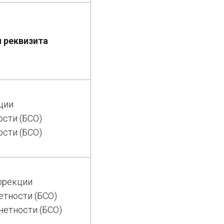
 реквизита
ции
ости (БСО)
ости (БСО)
оррекции
етности (БСО)
тчетности (БСО)