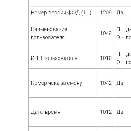
Номер версии ФФД (1.1)
1209
Да
Наименование
П – д
1048
пользователя
Э – п
П – д
ИНН пользователя
1018
Э – п
Номер чека за смену
1042
Да
Дата, время
1012
Да