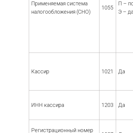
Применяемая система
П – п
1055
налогообложения (СНО)
Э – д
Кассир
1021
Да
ИНН кассира
1203
Да
Регистрационный номер