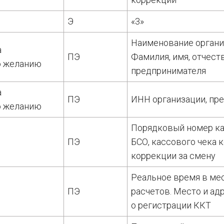
Э
«3»
Наименование орган
а
ПЭ
Фамилия, имя, отчеств
о желанию
предпринимателя
а
ПЭ
ИНН организации, пр
о желанию
Порядковый номер ка
ПЭ
БСО, кассового чека 
коррекции за смену
Реальное время в мес
ПЭ
расчетов. Место и ад
о регистрации ККТ