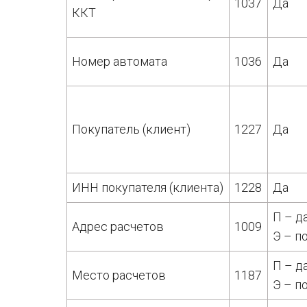
1037
Да
ККТ
Номер автомата
1036
Да
Покупатель (клиент)
1227
Да
ИНН покупателя (клиента)
1228
Да
П – д
Адрес расчетов
1009
Э – п
П – д
Место расчетов
1187
Э – п