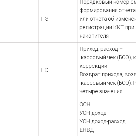
Порядковый номер с
формирования отчета
ПЭ
или отчета об измене
регистрации ККТ при
накопителя
Приход, расход –
кассовый чек (БСО), 
коррекции
ПЭ
Возврат прихода, воз
кассовый чек (БСО). 
четыре значения
ОСН
УСН доход
УСН доход-расход
ЕНВД