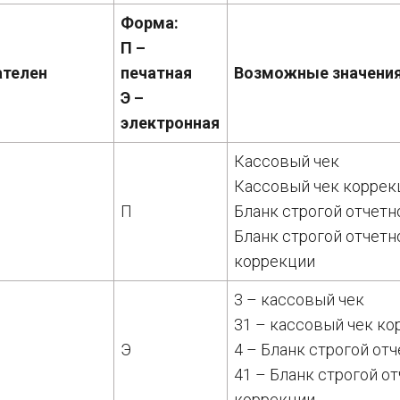
Форма:
П –
ателен
печатная
Возможные значения
Э –
электронная
Кассовый чек
Кассовый чек коррек
П
Бланк строгой отчетн
Бланк строгой отчетн
коррекции
3 – кассовый чек
31 – кассовый чек к
Э
4 – Бланк строгой отч
41 – Бланк строгой о
коррекции