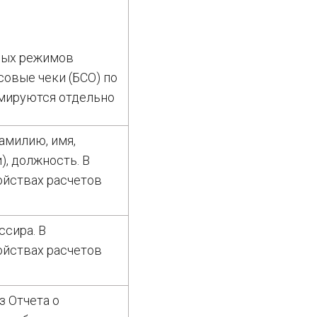
ных режимов
овые чеки (БСО) по
мируются отдельно
амилию, имя,
), должность. В
ойствах расчетов
ссира. В
ойствах расчетов
з Отчета о