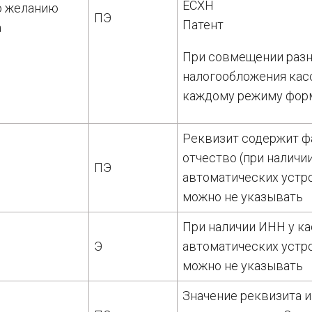
ЕСХН
о желанию
ПЭ
Патент
а
При совмещении раз
налогообложения касс
каждому режиму фор
Реквизит содержит ф
отчество (при наличии
ПЭ
автоматических устр
можно не указывать
При наличии ИНН у ка
Э
автоматических устр
можно не указывать
Значение реквизита и