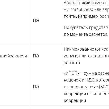
Абонентский номер п
+71234567890 или ад
почты, например, poch
ПЭ
Покупатель представ
до момента расчетов
Наименование (описан
внойреквизит
ПЭ
услуги, платежа, вып
расчета
«ИТОГ» – сумма расче
наценок и НДС, котор
ПЭ
в кассовом чеке (БСО
коррекции в кассово
коррекции