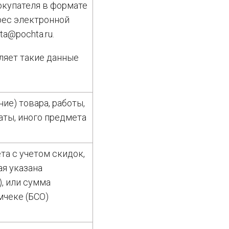
окупателя в формате
рес электронной
ta@pochta.ru.
ляет такие данные
ие) товара, работы,
латы, иного предмета
та с учетом скидок,
ая указана
), или сумма
мчеке (БСО)