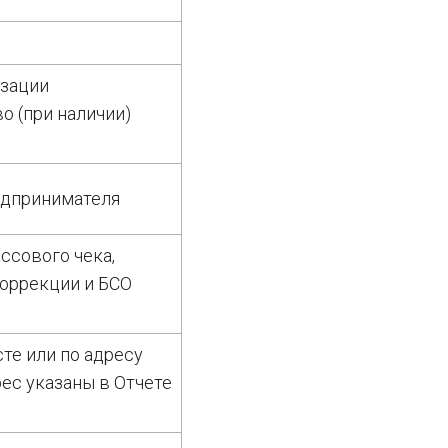
изации
о (при наличии)
едпринимателя
ссового чека,
коррекции и БСО
те или по адресу
рес указаны в Отчете