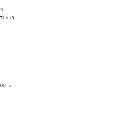
ую
тника.
ность