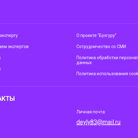
эксперту
О проекте “Бухгуру”
ем экспертов
Сотрудничество со СМИ
м
Политика обработки персона
данных
ы
Политика использования cook
АКТЫ
Личная почта:
deyly83@mail.ru