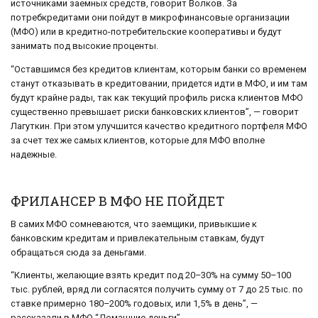
источниками заемных средств, говорит Волков. За
потребкредитами они пойдут в микрофинансовые организации
(МФО) или в кредитно-потребительские кооперативы и будут
занимать под высокие проценты.
“Оставшимся без кредитов клиентам, которым банки со временем
станут отказывать в кредитовании, придется идти в МФО, и им там
будут крайне рады, так как текущий профиль риска клиентов МФО
существенно превышает риски банковских клиентов”, — говорит
Лагуткин. При этом улучшится качество кредитного портфеля МФО
за счет тех же самых клиентов, которые для МФО вполне
надежные.
ФРИЛАНСЕР В МФО НЕ ПОЙДЕТ
В самих МФО сомневаются, что заемщики, привыкшие к
банковским кредитам и привлекательным ставкам, будут
обращаться сюда за деньгами.
“Клиенты, желающие взять кредит под 20–30% на сумму 50–100
тыс. рублей, вряд ли согласятся получить сумму от 7 до 25 тыс. по
ставке примерно 180–200% годовых, или 1,5% в день”, —
рассказали в МФО “Домашние деньги”.