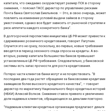
капитала, что ожидаемо скорректирует размер ПСК в сторону
снижения, — пояснил ТАСС директор по управлению рисками
Почта банка Святослав Емельянов. — Это, в свою очередь, может
повлиять на изменение условий выдачи займов в сторону
ужесточения, однако все будет зависеть от рыночной стратегии и
риск-аппетита каждого конкретного банка”.
В долгосрочной перспективе инициатива ЦБ РФ может привести к
сдерживанию розничного кредитования, говорит Лагуткин.
Случится это не сразу, поскольку, во-первых, новые требования
вводятся в период сезонного спада спроса на кредиты. А во-
вторых, размер капитала большинства банков превышает
установленные ЦБ РФ требования. Следовательно, у банковской
системы есть запас прочности для роста кредитования.
Потерю части клиентов банки могут и не почувствовать. “В
последние два года растет обращение за банковскими кредитами
заемщиков более высокого кредитного качества”, — говорит
директор по маркетингу Национального бюро кредитных историй
(НБКИ) Алексей Волков. Снижение ставок привело к увеличению
доли надежных клиентов, обращающихся за деньгами повторно.
“Надежным клиентам кредитные организации предлагают деньги