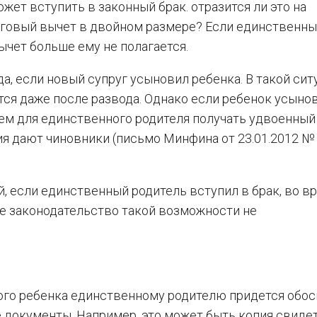
жет вступить в законный брак. отразится ли это на
оговый вычет в двойном размере? Если единственн
ычет больше ему не полагается.
а, если новый супруг усыновил ребенка. В такой сит
тся даже после развода. Однако если ребенок усыно
ием для единственного родителя получать удвоенный
ия дают чиновники (письмо Минфина от 23.01.2012 № 
, если единственный родитель вступил в брак, во в
е законодательство такой возможности не
ого ребенка единственному родителю придется обос
документы. Например, это может быть копия свиде