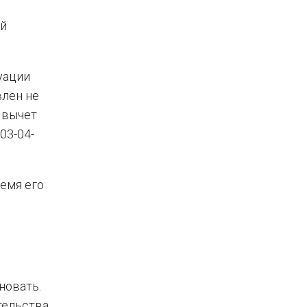
ый
уации
влен не
 вычет
03-04-
ремя его
новать.
тельства