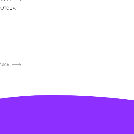
Отец».
пись