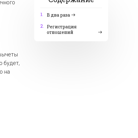
ычного
1.
В два раза
2.
Регистрация
отношений
 вычеты
о будет,
о на