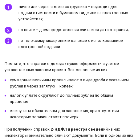
лично или через своего сотрудника – подходит для
подачи отчетности в бумажном виде или на электронных
устройствах;
по почте – днем представления считается дата отправки;
по телекоммуникационным каналам с использованием
электронной подписи.
Помните, что справки о доходах нужно оформлять с учетом
установленных законом правил. Вот основные из них:
суммарные величины прописывают в виде дроби с указанием
рублей и через запятую – копеек;
налог к уплате округляют до полных рублей по общим
правилам;
все пункты обязательны для заполнения, при отсутствии
некоторых величин ставят прочерк.
При получении справок
2-НДФЛ и реестра сведений
из них
инспекторы внимательно сличают документы. Если в одном из них