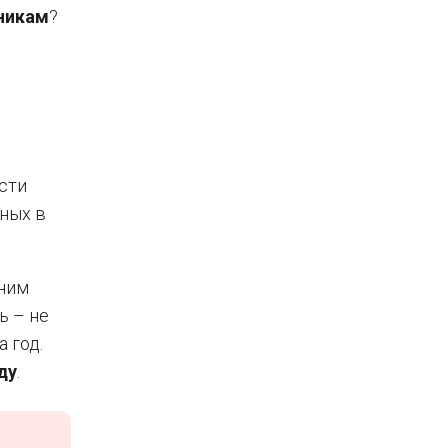
никам
?
ести
нных в
 ним
ь – не
 год.
ду
.