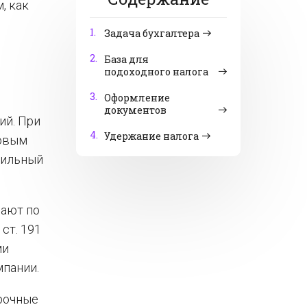
, как
1.
Задача бухгалтера
2.
База для
подоходного налога
3.
Оформление
документов
ий. При
4.
Удержание налога
говым
вильный
дают по
ст. 191
ми
мпании.
рочные