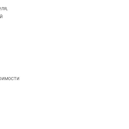
ля,
й
тоимости