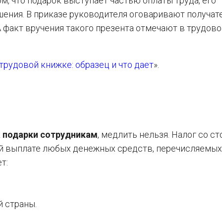
м, что подарок выступает частью оплаты труда, его
ения. В приказе руководителя оговаривают получате
А факт вручения такого презента отмечают в трудово
трудовой книжке: образец и что дает
».
 подарки сотрудникам
, медлить нельзя. Налог со с
ей выплате любых денежных средств, перечисляемых
т:
й страны.