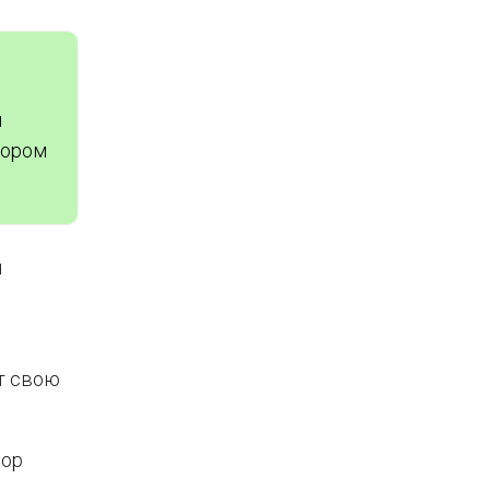
и
вором
я
т свою
вор