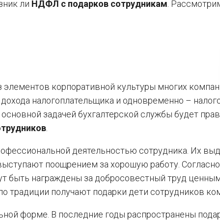
озник ли
НДФЛ с подарков сотрудникам
. Рассмотрим
з элементов корпоративной культуры многих компан
 дохода налогоплательщика и одновременно – нало
у основной задачей бухгалтерской службы будет пра
отрудников
.
профессиональной деятельностью сотрудника. Их вы
выступают поощрением за хорошую работу. Согласно 
ут быть награждены за добросовестный труд ценны
по традиции получают подарки дети сотрудников ко
ьной форме. В последние годы распространены пода