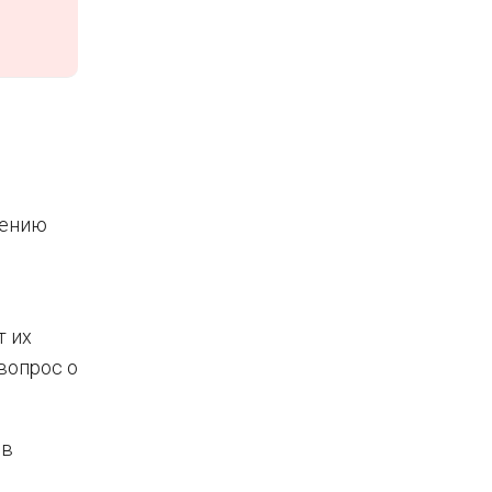
лению
т их
вопрос о
 в