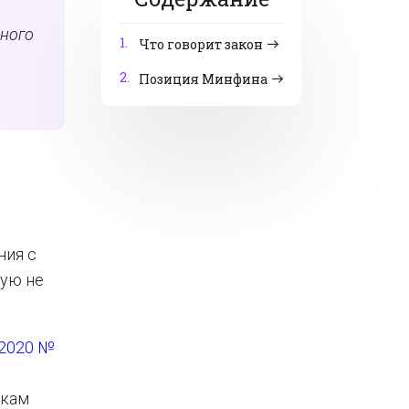
ьного
1.
Что говорит закон
2.
Позиция Минфина
ния с
мую не
.2020 №
икам