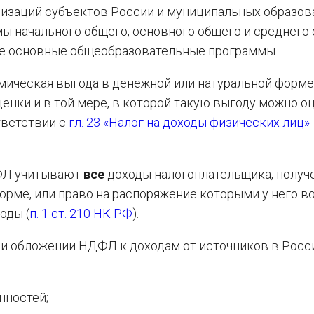
изаций субъектов России и муниципальных образов
 начального общего, основного общего и среднего
ые основные общеобразовательные программы.
омическая выгода в денежной или натуральной форме
енки и в той мере, в которой такую выгоду можно оц
тветствии с
гл. 23 «Налог на доходы физических лиц»
ДФЛ учитывают
все
доходы налогоплательщика, получ
форме, или право на распоряжение которыми у него в
оды (
п. 1 ст. 210 НК РФ
).
ри обложении НДФЛ к доходам от источников в Росс
нностей;