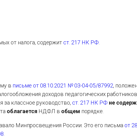
мых от налога, содержит
ст. 217 НК РФ
.
ому в
письме от 08.10.2021 № 03-04-05/87992
, положен
логообложения доходов педагогических работников
 за классное руководство,
ст. 217 НК РФ
не содерж
ата
облагается
НДФЛ в
общем
порядке.
давало Минпросвещения России. Это его письма
от 2
08
.