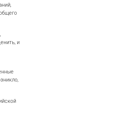
аний,
 общего
,
енить, и
енные
озникло,
ийской