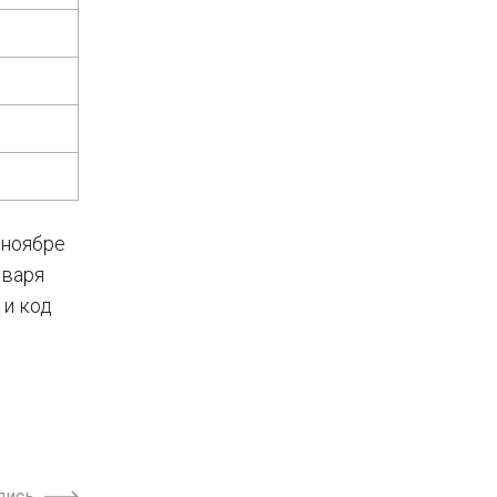
 ноябре
нваря
 и код
пись