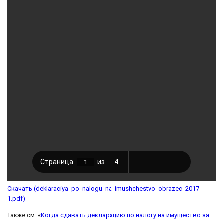
Скачать (deklaraciya_po_nalogu_na_imushchestvo_obrazec_2017-
1.pdf)
Также см. «
Когда сдавать декларацию по налогу на имущество за