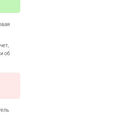
овая
чет,
и об
тель