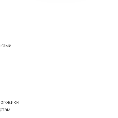
нками
логовики
ртам.