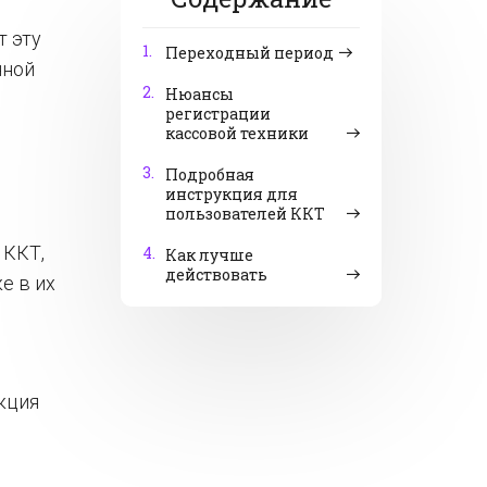
т эту
1.
Переходный период
нной
2.
Нюансы
регистрации
кассовой техники
3.
Подробная
инструкция для
пользователей ККТ
 ККТ,
4.
Как лучше
действовать
е в их