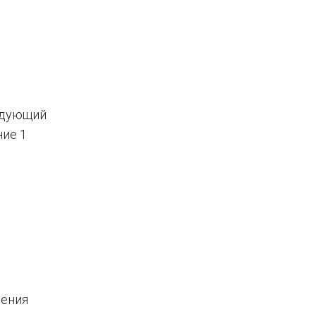
ледующий
ние 1
чения