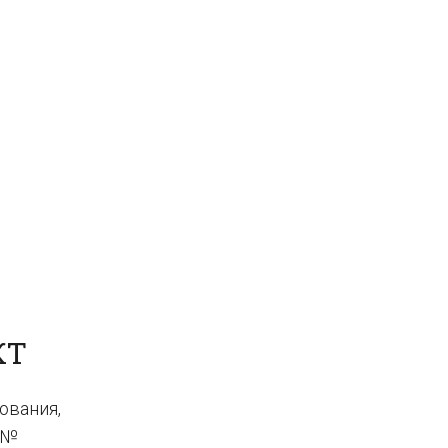
КТ
ования,
 №