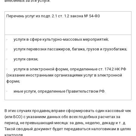
внесенных за эти услуги.
Перечень услуг из подп. 2.1 ст. 1.2 закона № 54-ФЗ
· услуги в сфере культурно-массовых мероприятий;
· услуги перевозки пассажиров, багажа, грузов и грузобагажа;
· услуги связи;
· услуги в электронной форме, определенные ст. 174.2 НК РФ
(оказание иностранными организациями услуг в электронной
форме;
· иные услуги, определенные Правительством РФ.
В этих случаях продавец вправе сформировать один кассовый чек
(или БСО) с указанием данных обо всех подобных расчетах за
период, не превышающий месяца: за день, неделю, декаду и т. д.
Такой сводный документ будет передаваться налоговикам в целях
контроля.