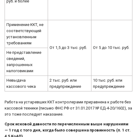
руб. и более
Применение ККТ, не
соответствующей
установленным
требованиям
От 1,5 до 3 тыс. руб.
От 5 до 10 тыс. руб.
Не представление
сведений,
запрошенных
налоговиками
Невыдача
2 тыс. руб. или
10 тыс. руб. или
кассового чека
предупреждение
предупреждение
Работа на устаревших ККТ контролерами приравнена к работе без
кассовой техники (письмо ФНС РФ от 31.01.2017 № ЕД-4-20/1602), за
это тоже последует наказание.
Срок исковой давности по перечисленным выше нарушениям
— 1 год с того дня, когда было совершена провинность (п. 1 ст.
4.5 КоАП).