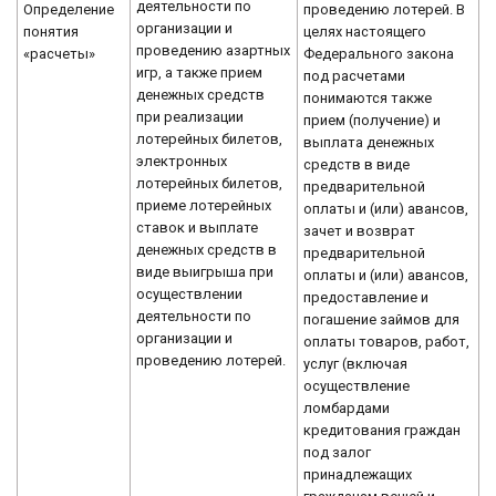
деятельности по
Определение
проведению лотерей. В
организации и
понятия
целях настоящего
проведению азартных
«расчеты»
Федерального закона
игр, а также прием
под расчетами
денежных средств
понимаются также
при реализации
прием (получение) и
лотерейных билетов,
выплата денежных
электронных
средств в виде
лотерейных билетов,
предварительной
приеме лотерейных
оплаты и (или) авансов,
ставок и выплате
зачет и возврат
денежных средств в
предварительной
виде выигрыша при
оплаты и (или) авансов,
осуществлении
предоставление и
деятельности по
погашение займов для
организации и
оплаты товаров, работ,
проведению лотерей.
услуг (включая
осуществление
ломбардами
кредитования граждан
под залог
принадлежащих