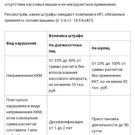
отсутствие кассовых машин и их некорректное применение.
Рассмотрим, какие штрафы ожидают компании и ИП, обязанные
применять онлайн машины (п. 2-6 ст. 14.5 КоАП):
Величина штрафа
Вид нарушения
На должностных
На юрлиц
лиц
От 25% до 50% от
От 25% до 100% от
суммы расчета без
суммы расчетов
использования
Неприменение ККМ
без применения
кассового аппарата,
ККТ, но не менее 30
но не менее 10 тыс.
тыс. руб.
руб.
Повторное
нарушение в виде
неприменения ККМ,
если совокупная
Приостановка
Дисквалификация
сумма расчетов
деятельности до 90
от 1 до 2 лет
составила 1 млн
суток