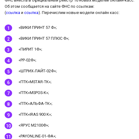
ФНС внесла в официальный реестр 16 новых моделей онлайн-касс.
Об этом сообщается на сайте ФНС по ссылкам:
(
ссылка
и
ссылка
). Перечислим новые модели онлайн касс:
«ВИКИ ПРИНТ 57 Ф»;
«ВИКИ ПРИНТ 57 ПЛЮС Ф»;
«ПИРИТ 1Ф»;
«РР-02Ф»;
«ШТРИХ-ЛАЙТ-02Ф»;
«ПТК«MSTAR-TK»;
«ПТК«MSPOS-K»;
«ПТК«АЛЬФА-ТК»;
«ПТК«IRAS 900 K»;
«ЯРУС М2100Ф»;
«PAYONLINE-01-ФА»;