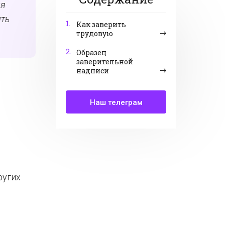
ля
ить
1.
Как заверить
трудовую
2.
Образец
заверительной
надписи
Наш телеграм
ругих