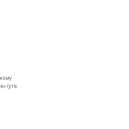
скому
» (утв.