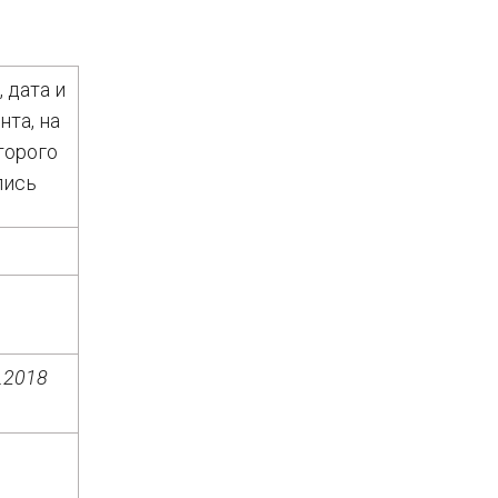
 дата и
та, на
торого
пись
.2018