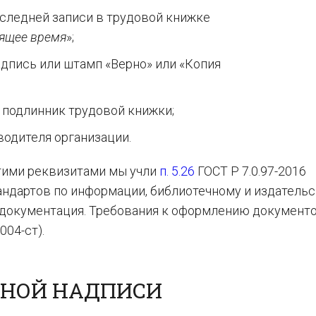
оследней записи в трудовой книжке
оящее время
»;
адпись или штамп «Верно» или «Копия
я подлинник трудовой книжки;
оводителя организации.
тими реквизитами мы учли
п. 5.26
ГОСТ Р 7.0.97-2016
андартов по информации, библиотечному и издатель
 документация. Требования к оформлению документов
004-ст).
ЬНОЙ НАДПИСИ