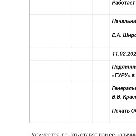
Работает
Начальни
Е.А. Шир
11.02.20
Подлинни
«ГУРУ» в 
Генераль
В.В. Крас
Печать О
Разумеется, печать ставят при ее наличии