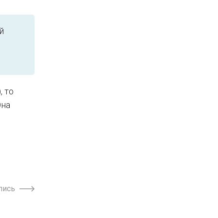
й
, то
Она
пись