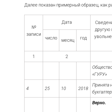
Далее показан примерный образец, как р
Дата
Сведени
№
другую 
записи
увольне
число
год
месяц
1
2
Общество
«ГУРУ»
Принята 
4
25
10
2018
бухгалте
Верно.