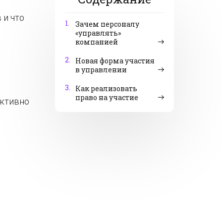
 и что
1.
Зачем персоналу
«управлять»
компанией
2.
Новая форма участия
в управлении
3.
Как реализовать
право на участие
активно