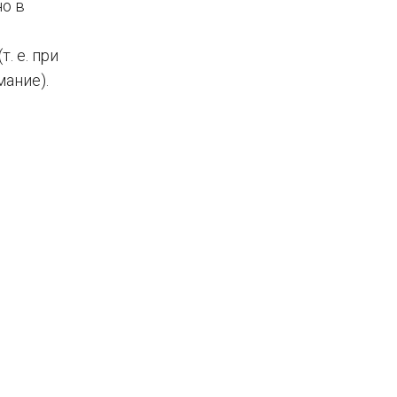
но в
. е. при
мание).