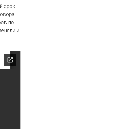
 срок.
овора.
ров по
меняли и