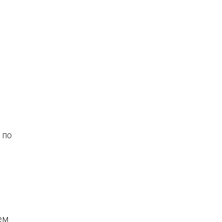
 по
ем