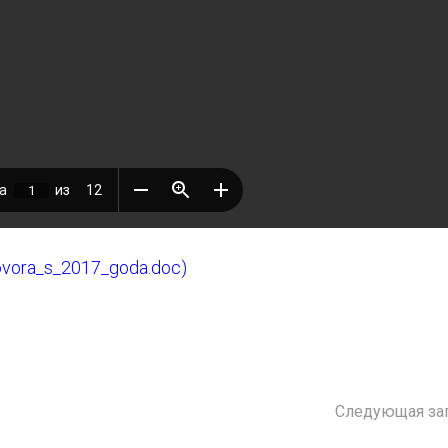
ovora_s_2017_goda.doc)
Следующая за