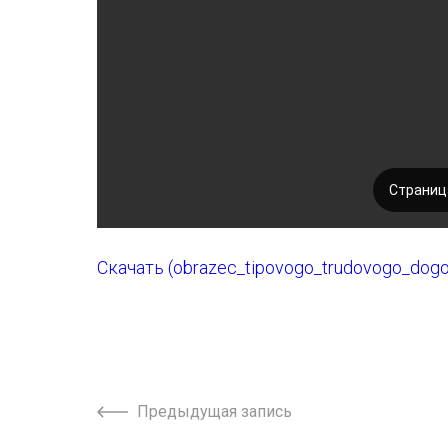
Скачать (obrazec_tipovogo_trudovogo_dog
Предыдущая запись