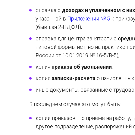
справка о
доходах и уплаченном с н
указанной в
Приложении № 5
к приказу
(бывшая 2-НДФЛ);
справка для центра занятости о
средн
типовой формы нет, но на практике п
России от 10.01.2019 № 16-5/В-5);
копия
приказа об увольнении
;
копия
записки-расчета
о начисленных 
иные документы, связанные с трудово
В последнем случае это могут быть:
копии приказов – о приеме на работу,
другое подразделение, распоряжений о