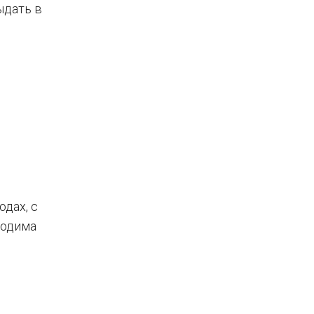
ыдать в
одах, с
ходима