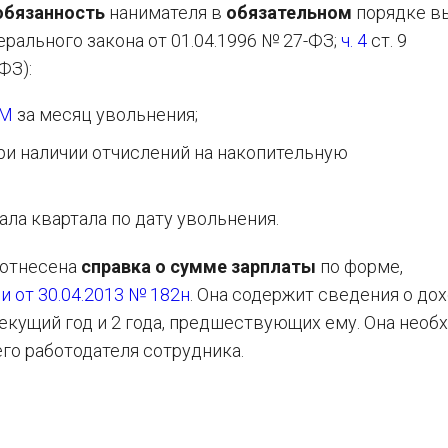
обязанность
нанимателя в
обязательном
порядке в
ерального закона от 01.04.1996 № 27-ФЗ;
ч. 4
ст. 9
ФЗ):
-М
за месяц увольнения;
ри наличии отчислений на накопительную
ла квартала по дату увольнения.
 отнесена
справка о сумме зарплаты
по форме,
 от 30.04.2013 № 182н
. Она содержит сведения о дох
екущий год и 2 года, предшествующих ему. Она необ
го работодателя сотрудника.