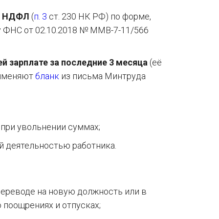
их НДФЛ
(
п. 3
ст. 230 НК РФ) по форме,
 ФНС от 02.10.2018 № ММВ-7-11/566
ей зарплате за последние 3 месяца
(её
рименяют
бланк
из письма Минтруда
при увольнении суммах;
й деятельностью работника.
 переводе на новую должность или в
 поощрениях и отпусках;