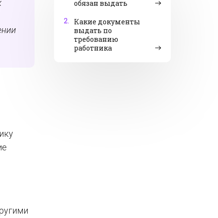
к
обязан выдать
2.
Какие документы
ении
выдать по
требованию
работника
ику
ие
другими