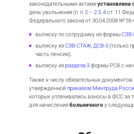
законодательными актами
установлена 
день увольнения (п. п.
2
–
2.3
,
4
ст. 11 Фед
Федерального закона от 30.04.2008 № 56-
выписку по сотруднику из формы
СЗВ
выписку из
СЗВ-СТАЖ
,
ДСВ-3
(только п
часть пенсии);
выписку из
раздела 3
формы РСВ с нача
Также к числу обязательных документов
утвержденной
приказом Минтруда России
которых уплачивались взносы в ФСС за т
для начисления
больничного
у следующе