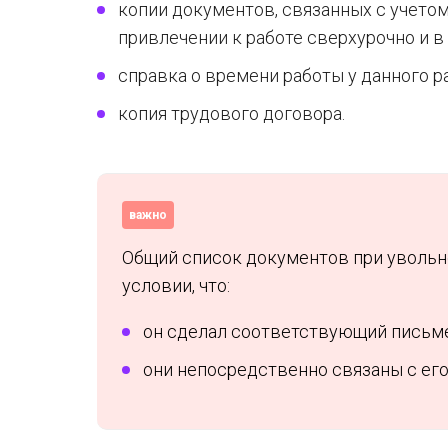
копии документов, связанных с учетом
привлечении к работе сверхурочно и в
справка о времени работы у данного р
копия трудового договора.
важно
Общий список документов при увольн
условии, что:
он сделал соответствующий письме
они непосредственно связаны с ег