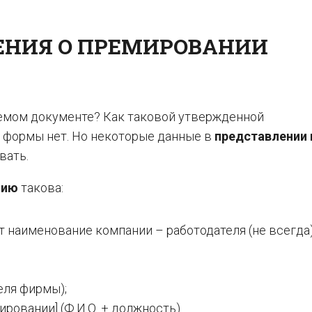
ЕНИЯ О ПРЕМИРОВАНИИ
емом документе? Как таковой утвержденной
 формы нет. Но некоторые данные в
представлении 
вать.
мию
такова:
 наименование компании – работодателя (не всегда
еля фирмы);
ировании] (Ф.И.О. + должность).