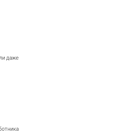
ли даже
ботника