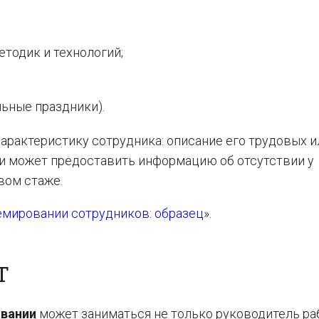
тодик и технологий;
ьные праздники).
арактеристику сотрудника: описание его трудовых и
ки может предоставить информацию об отсутствии у
вом стаже.
емировании сотрудников: образец
».
Т
овании
может заниматься не только руководитель ра