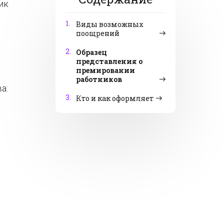
ик
1.
Виды возможных
поощрений
2.
Образец
представления о
премировании
работников
а:
3.
Кто и как оформляет