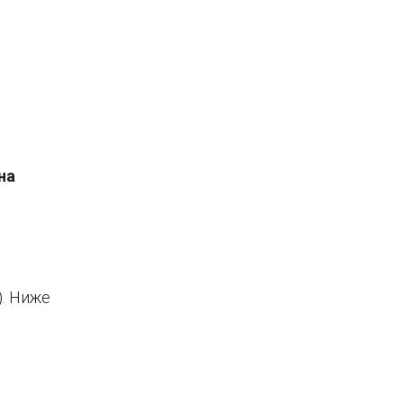
на
). Ниже