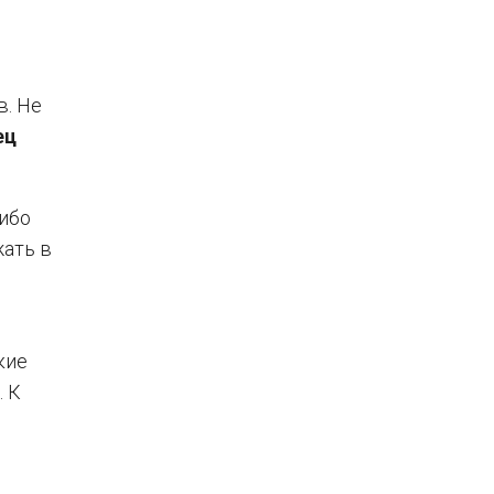
в. Не
ец
ибо
ать в
кие
. К