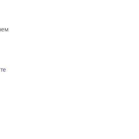
нем
те