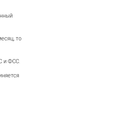
енный
есяц, то
 и ФСС.
иняется