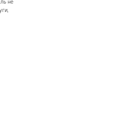
ль не
уги,