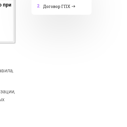
о при
2.
Договор ГПХ
авила,
зации,
ых