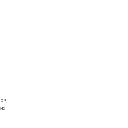
ов,
 их