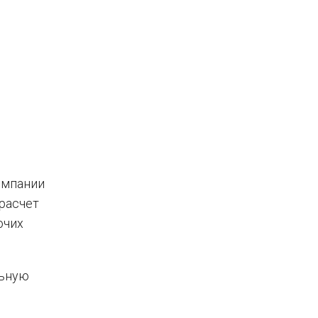
омпании
расчет
очих
льную