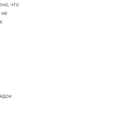
но, что
 не
х
рядок