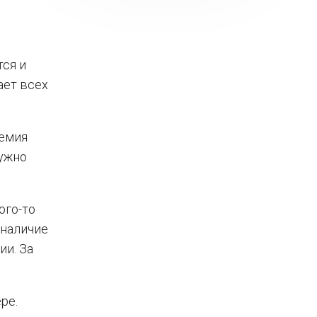
ся и
ает всех
ремия
нужно
ого-то
 наличие
ии. За
ре.