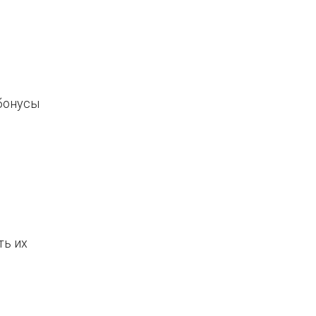
 бонусы
ть их