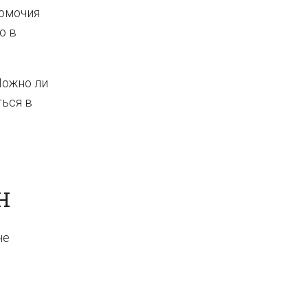
номочия
ю в
Можно ли
ться в
Н
не