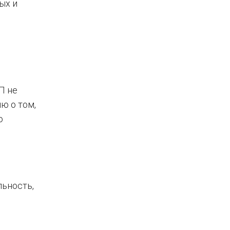
ых и
П не
ю о том,
о
льность,