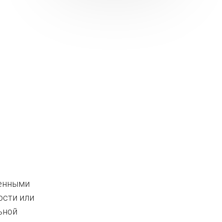
ленными
ости или
ьной