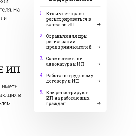
кой
теля. На
1.
Кто имеет право
ели
регистрироваться в
качестве ИП
2.
Ограничения при
регистрации
предпринимателей
3.
Совместимы ли
адвокатура и ИП
Е ИП
4.
Работа по трудовому
договору и ИП
о иметь
5.
Как регистрируют
вающих в
ИП на работающих
елям
граждан