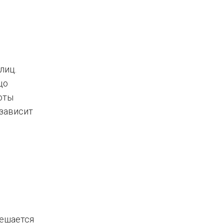
лиц.
цо
оты
 зависит
решается