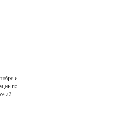
,
тября и
ации по
бочий