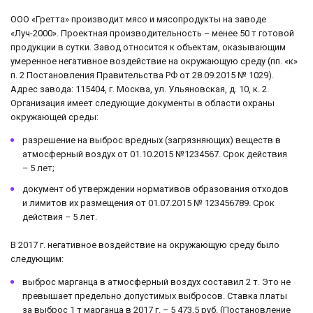
ООО «Гретта» производит мясо и мясопродукты на заводе
«Луч-2000». Проектная производительность – менее 50 т готовой
продукции в сутки. Завод относится к объектам, оказывающим
умеренное негативное воздействие на окружающую среду (пп. «к»
п. 2 Постановления Правительства РФ от 28.09.2015 № 1029).
Адрес завода: 115404, г. Москва, ул. Ульяновская, д. 10, к. 2.
Организация имеет следующие документы в области охраны
окружающей среды:
разрешение на выброс вредных (загрязняющих) веществ в
атмосферный воздух от 01.10.2015 №1234567. Срок действия
– 5 лет;
документ об утверждении нормативов образования отходов
и лимитов их размещения от 01.07.2015 № 123456789. Срок
действия – 5 лет.
В 2017 г. негативное воздействие на окружающую среду было
следующим:
выброс марганца в атмосферный воздух составил 2 т. Это не
превышает предельно допустимых выбросов. Ставка платы
за выброс 1 т марганца в 2017 г. – 5 473,5 руб. (Постановление