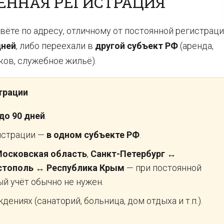
ЕННАЯ РЕГИСТРАЦИЯ
вёте по адресу, отличному от постоянной регистраци
дней
, либо переехали в
другой субъект РФ
(аренда,
ов, служебное жильё).
трации
до 90 дней
.
истрации —
в одном субъекте РФ
.
осковская область
,
Санкт-Петербург ↔
стополь ↔ Республика Крым
— при постоянной
й учёт обычно не нужен.
ниях (санаторий, больница, дом отдыха и т.п.).