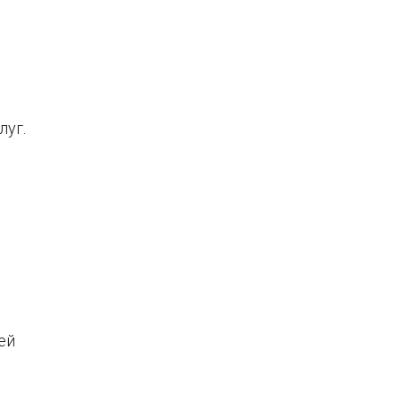
луг.
ей