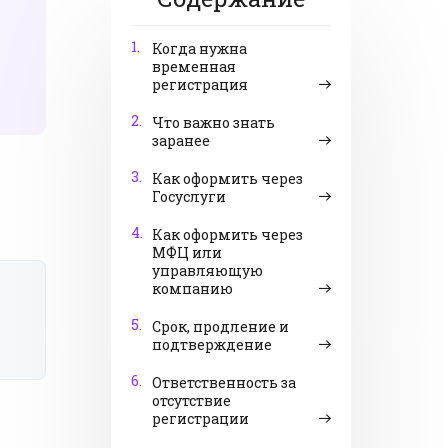
1.
Когда нужна
временная
регистрация
2.
Что важно знать
заранее
3.
Как оформить через
Госуслуги
4.
Как оформить через
МФЦ или
управляющую
компанию
5.
Срок, продление и
подтверждение
6.
Ответственность за
отсутствие
регистрации