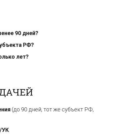
менее 90 дней?
субъекта РФ?
олько лет?
ОДАЧЕЙ
ения
(до 90 дней, тот же субъект РФ,
/УК
.