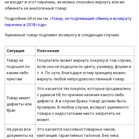
не входит в этот перечень, ее можно спокойно вернуть или же
обменять на аналогичный товар.
Подробнее об этом см. «
Товар, не подлежащий обмену и возврату:
перечень в 2018 году
».
Уцененный товар подлежит возврату в следующих случаях:
Ситуация
Пояснение
Товар не
Покупатель может вернуть покупку в том случае,
подошел по
если она не подошла по цвету, размеру, форме и
каким-либо
т. п. По сути, благодаря этому принципу можно
пунктам
вернуть любой непродовольственный товар.
Это касается тех покупок, которые продавались
с уценкой НЕ по причине наличия какого-либо
Товар имеет
дефекта. А в случае брака товар должен быть
дефекты или
проверен. В любом случае, возврат уцененного
брак
товара с недостатками никто запретить не
может.
На руках все
Это касается кассовых/товарных чеков,
документы на
квитанций, гарантийных талонов. Без чека