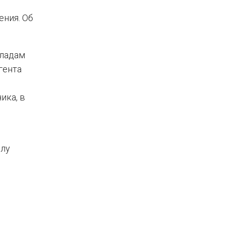
ения. Об
кладам
гента
ика, в
илу