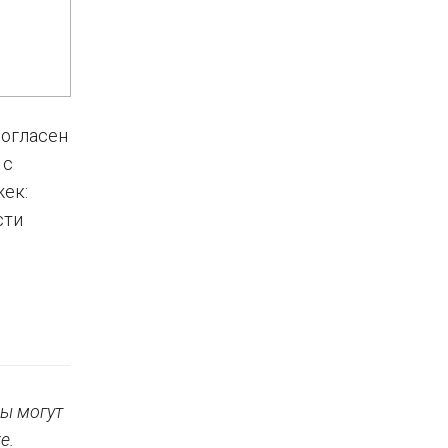
согласен
 с
жек:
сти
ы могут
е.