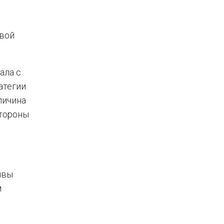
овой
ала с
тегии.
личина
стороны
ивы
м