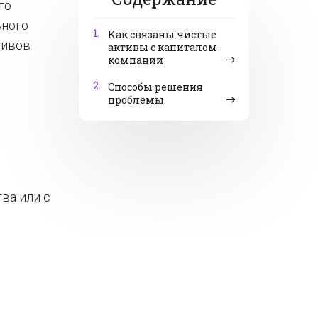
то
ьного
1.
Как связаны чистые
тивов
активы с капиталом
компании
2.
Способы решения
проблемы
ва или с