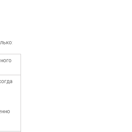
лько:
тного
когда
енно